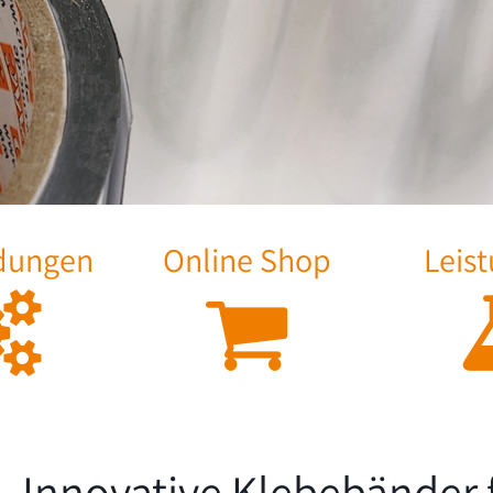
dungen
Online Shop
Leis
 Innovative Klebebänder f