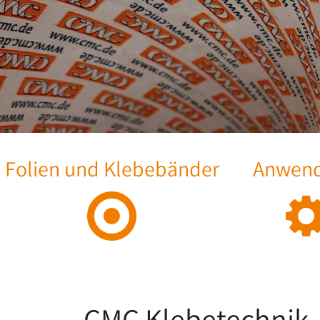
Folien und Klebebänder
Anwen
CMC Klebetechnik –