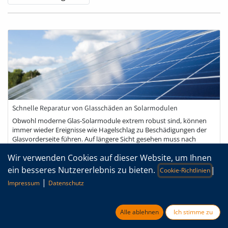
Schnelle Reparatur von Glasschäden an Solarmodulen
Obwohl moderne Glas-Solarmodule extrem robust sind, können
immer wieder Ereignisse wie Hagelschlag zu Beschädigungen der
Glasvorderseite führen. Auf längere Sicht gesehen muss nach
einem solchen Glasb...
Wir verwenden Cookies auf dieser Website, um Ihnen
ETFE
ETFE-Reparaturklebeband Solar
Solarenergie
ein besseres Nutzererlebnis zu bieten.
|
Cookie-Richtlinien
|
Impressum
Datenschutz
Alle ablehnen
Ich stimme zu