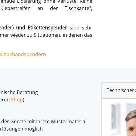
 genaue Dosierung ohne Verluste, keine
Klebestreifen an der Tischkante",
nder) und Etikettenspender
sind sehr
mer wieder zu Situationen, in denen das
n Klebebandspendern
Technischer
hnische Beratung
seren
Shop
)
ng der Geräte mit Ihrem Mustermaterial
erlösungen möglich