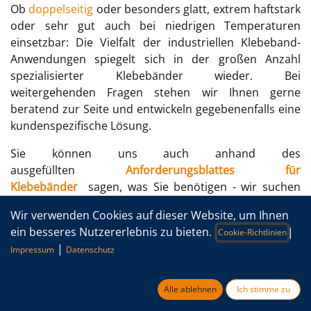
Ob
doppelseitig
oder besonders glatt, extrem haftstark
oder sehr gut auch bei niedrigen Temperaturen
einsetzbar: Die Vielfalt der industriellen Klebeband-
Anwendungen spiegelt sich in der großen Anzahl
spezialisierter Klebebänder wieder. Bei
weitergehenden Fragen stehen wir Ihnen gerne
beratend zur Seite und entwickeln gegebenenfalls eine
kundenspezifische Lösung.
Sie können uns auch anhand des
ausgefüllten
Anforderungsblattes für
Klebebänder
sagen, was Sie benötigen - wir suchen
dann für Sie das passende Klebeband aus unserem
Wir verwenden Cookies auf dieser Website, um Ihnen
Sortiment.
ein besseres Nutzererlebnis zu bieten.
|
Cookie-Richtlinien
NEU: CMC 12093 - schwarzes Splice Klebeband
|
Impressum
Datenschutz
Schwarzes Polyesterklebeband einseitig ausgerüstet
mit einem ordentlich haftenden Kautschukkleber, der
Alle ablehnen
Ich stimme zu
auch auf vielen niederenergetischen Untergründen gut