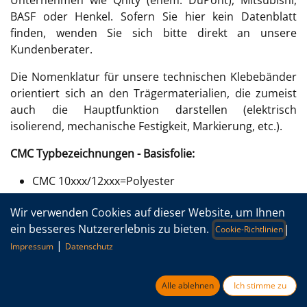
Unternehmen wie Qnity (ehem. DuPont), Mitsubishi,
BASF oder Henkel. Sofern Sie hier kein Datenblatt
finden, wenden Sie sich bitte direkt an unsere
Kundenberater.
Die Nomenklatur für unsere technischen Klebebänder
orientiert sich an den Trägermaterialien, die zumeist
auch die Hauptfunktion darstellen (elektrisch
isolierend, mechanische Festigkeit, Markierung, etc.).
CMC Typbezeichnungen - Basisfolie:
CMC 10xxx/12xxx=Polyester
CMC 61xxx=PEN
Wir verwenden Cookies auf dieser Website, um Ihnen
CMC 65xxx=Nomex
ein besseres Nutzererlebnis zu bieten.
|
CMC 70xxx=Kapton
Cookie-Richtlinien
|
CMC 75xxx=PTFE
Impressum
Datenschutz
CMC 90xxx=Aluminiumfolie
CMC 91xxx=Kupferfolie
Alle ablehnen
Ich stimme zu