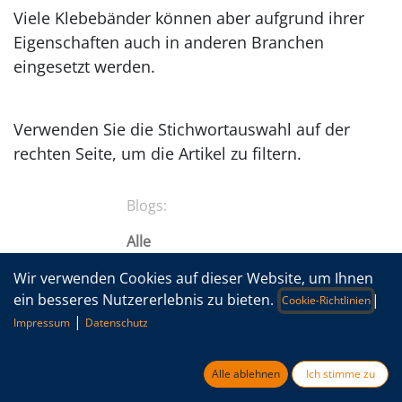
Viele Klebebänder können aber aufgrund ihrer
Eigenschaften auch in anderen Branchen
eingesetzt werden.
​Verwenden Sie die Stichwortauswahl auf der
rechten Seite, um die Artikel zu filtern.
Blogs:
Alle
Neuigkeiten
Wir verwenden Cookies auf dieser Website, um Ihnen
ein besseres Nutzererlebnis zu bieten.
|
Cookie-Richtlinien
Anwendungstechnik
|
Impressum
Datenschutz
Know-How
Alle ablehnen
Ich stimme zu
Thermal Management