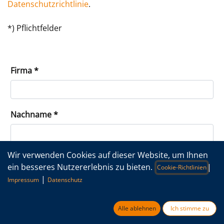
Datenschutzrichtlinie
.
*) Pflichtfelder
Firma
Nachname
Wir verwenden Cookies auf dieser Website, um Ihnen
Vorname
ein besseres Nutzererlebnis zu bieten.
|
Cookie-Richtlinien
|
Impressum
Datenschutz
Telefonnummer
Alle ablehnen
Ich stimme zu