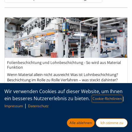
Folienbeschichtung und Lohnbeschichtung - So wird aus Material
Funktion
Wenn Material allein nicht ausreicht Was ist Lohnbeschichtung?
Beschichtung im Rolle zu Rolle Verfahren – was steckt dahinter?
Wann lohnt sich Lohnbeschichtung? Wie läuft ein
Beschichtungsprojekt bei ...
Wir verwenden Cookies auf dieser Website, um Ihnen
ein besseres Nutzererlebnis zu bieten.
|
Kundenspezifische Beschichtungen
Cookie-Richtlinien
|
Impressum
Datenschutz
Alle ablehnen
Ich stimme zu