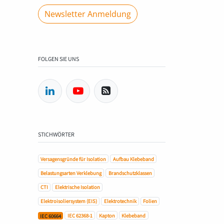
Newsletter Anmeldung
FOLGEN SIE UNS
STICHWÖRTER
Versagensgründe für Isolation
Aufbau Klebeband
Belastungsarten Verklebung
Brandschutzklassen
CTI
Elektrische Isolation
Elektroisoliersystem (EIS)
Elektrotechnik
Folien
IEC 62368-1
Kapton
Klebeband
IEC 60664