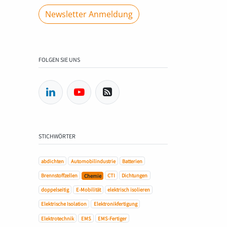
Newsletter Anmeldung
FOLGEN SIE UNS
STICHWÖRTER
abdichten
Automobilindustrie
Batterien
Brennstoffzellen
CTI
Dichtungen
Chemie
doppelseitig
E-Mobilität
elektrisch isolieren
Elektrische Isolation
Elektronikfertigung
Elektrotechnik
EMS
EMS-Fertiger