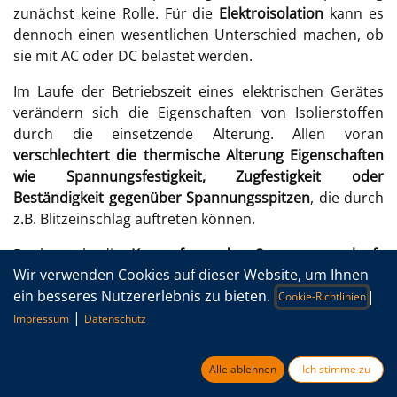
zunächst keine Rolle. Für die
Elektroisolation
kann es
dennoch einen wesentlichen Unterschied machen, ob
sie mit AC oder DC belastet werden.
Im Laufe der Betriebszeit eines elektrischen Gerätes
verändern sich die Eigenschaften von Isolierstoffen
durch die einsetzende Alterung. Allen voran
verschlechtert die thermische Alterung Eigenschaften
wie Spannungsfestigkeit, Zugfestigkeit oder
Beständigkeit gegenüber Spannungsspitzen
, die durch
z.B. Blitzeinschlag auftreten können.
Doch auch die
Kurvenform des Spannungsverlaufs
Wir verwenden Cookies auf dieser Website, um Ihnen
belastet Isolationswerkstoffe unterschiedlich. Steile
ein besseres Nutzererlebnis zu bieten.
|
Anstiegsflanken (dU/dt) und hohe Wechselfrequenzen
Cookie-Richtlinien
|
schaden vor allem polaren Isolationswerkstoffen durch
Impressum
Datenschutz
Eigenerwärmung im Wechselfeld oder Raumladungen.
Diese elektrischen Felder können sich im Wechselfeld
Alle ablehnen
Ich stimme zu
oberhalb bestimmter Frequenzen (>100 kHz) nicht