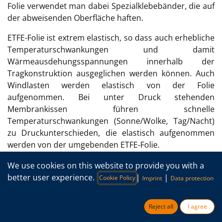
Folie verwendet man dabei Spezialklebebänder, die auf
der abweisenden Oberfläche haften.
ETFE-Folie ist extrem elastisch, so dass auch erhebliche
Temperaturschwankungen und damit
Wärmeausdehungsspannungen innerhalb der
Tragkonstruktion ausgeglichen werden können. Auch
Windlasten werden elastisch von der Folie
aufgenommen. Bei unter Druck stehenden
Membrankissen führen schnelle
Temperaturschwankungen (Sonne/Wolke, Tag/Nacht)
zu Druckunterschieden, die elastisch aufgenommen
werden von der umgebenden ETFE-Folie.
Bei all diesen Belastungen kann es zu Scheuerstellen
We use cookies on this website to provide you with a
an Berührungspunkten zwischen Folie und
better user experience.
|
|
Cookie Policy
Imprint
Data protection
Tragkonstruktion, Spannseilen oder Abschattungen
kommen. An besonders belasteten Stellen werden von
Reject all
I agree
Herstellerfirmen weltweit auch
ETFE-Klebebänder
von