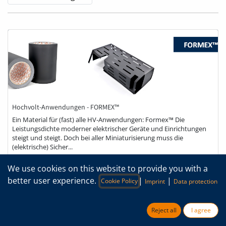
Hochvolt-Anwendungen - FORMEX™
Ein Material für (fast) alle HV-Anwendungen: Formex™ Die
Leistungsdichte moderner elektrischer Geräte und Einrichtungen
steigt und steigt. Doch bei aller Miniaturisierung muss die
(elektrische) Sicher...
Automobilindustrie
Elektrische Isolation
E-Mobilität
Formex
We use cookies on this website to provide you with a
Hochvolt-Anwendungen
Teilentladung
better user experience.
|
|
Cookie Policy
Imprint
Data protection
Reject all
I agree