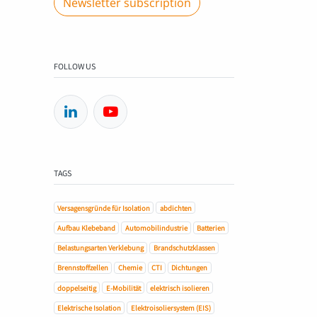
Newsletter subscription
FOLLOW US
TAGS
Versagensgründe für Isolation
abdichten
Aufbau Klebeband
Automobilindustrie
Batterien
Belastungsarten Verklebung
Brandschutzklassen
Brennstoffzellen
Chemie
CTI
Dichtungen
doppelseitig
E-Mobilität
elektrisch isolieren
Elektrische Isolation
Elektroisoliersystem (EIS)