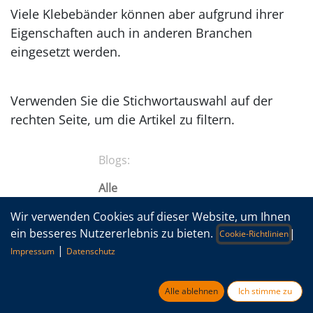
Viele Klebebänder können aber aufgrund ihrer
Eigenschaften auch in anderen Branchen
eingesetzt werden.
​Verwenden Sie die Stichwortauswahl auf der
rechten Seite, um die Artikel zu filtern.
Blogs:
Alle
Neuigkeiten
Wir verwenden Cookies auf dieser Website, um Ihnen
ein besseres Nutzererlebnis zu bieten.
|
Cookie-Richtlinien
Anwendungstechnik
|
Impressum
Datenschutz
Know-How
Alle ablehnen
Ich stimme zu
Thermal Management